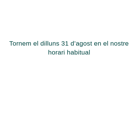
TANQUEM PER VACANCES
DEL 3 AL 29 D'AGOST.
Tornem el dilluns 31 d’agost en el nostre
horari habitual