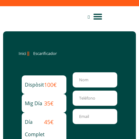
Lloguer de maquinària
Inici
Escarificador
100€
Dispòsit
35€
Mig Día
45€
Día
SELECCIONA EL
Complet
MODEL DEL TEU
INTERÈS