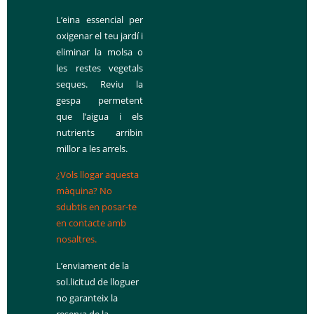
L’eina essencial per
oxigenar el teu jardí i
eliminar la molsa o
les restes vegetals
seques. Reviu la
gespa permetent
que l’aigua i els
nutrients arribin
millor a les arrels.
¿Vols llogar aquesta
màquina? No
sdubtis en posar-te
en contacte amb
nosaltres.
L’enviament de la
sol.licitud de lloguer
no garanteix la
reserva de la