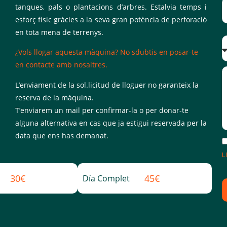
tanques, pals o plantacions d’arbres. Estalvia temps i
esforç físic gràcies a la seva gran potència de perforació
en tota mena de terrenys.
S
¿Vols llogar aquesta màquina? No sdubtis en posar-te
en contacte amb nosaltres.
L’enviament de la sol.licitud de lloguer no garanteix la
reserva de la màquina.
T’enviarem un mail per confirmar-la o per donar-te
alguna alternativa en cas que ja estigui reservada per la
data que ens has demanat.
L
M
30€
45€
Día Complet