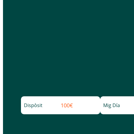
100€
Dispòsit
Mig Día