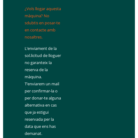
¿Vols llogar aquesta
màquina? No
sdubtis en posar-te
en contacte amb
nosaltres.
L’enviament de la
sol.licitud de lloguer
no garanteix la
reserva de la
màquina.
T’enviarem un mail
per confirmar-la o
per donar-te alguna
alternativa en cas
que ja estigui
reservada per la
data que ens has
demanat.